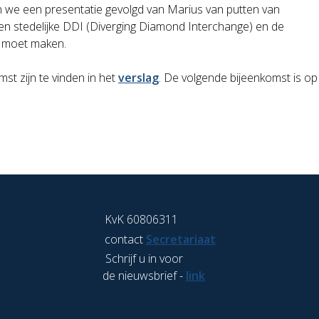
 we een presentatie gevolgd van Marius van putten van
n stedelijke DDI (Diverging Diamond Interchange) en de
r moet maken.
st zijn te vinden in het
verslag
. De volgende bijeenkomst is op
KvK 60806311
contact
Secretariaat
Schrijf u in voor
de nieuwsbrief -
link